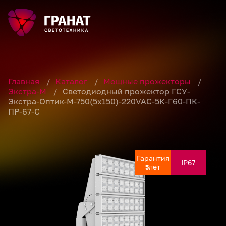
Главная
/
Каталог
/
Мощные прожекторы
/
Экстра-М
/
Светодиодный прожектор ГСУ-
Экстра-Оптик-М-750(5x150)-220VAC-5К-Г60-ПК-
ПР-67-С
Гарантия
Гарантия
Гарантия
Гарантия
Гарантия
IP67
IP67
IP67
IP67
IP67
лет
лет
лет
лет
лет
5
5
5
5
5