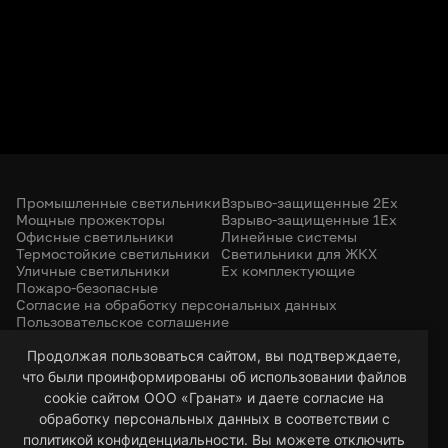
Промышленные светильники
Взрыво-защищенные 2Ex
Мощные прожекторы
Взрыво-защищенные 1Ex
Офисные светильники
Линейные системы
Термостойкие светильники
Светильники для ЖКХ
Уличные светильники
Ex комплектующие
Пожаро-безопасные
Согласие на обработку персональных данных
Пользовательское соглашение
Политика конфиденциальности
+7 (385) 299-31-31
Продолжая пользоваться сайтом, вы подтверждаете,
что были проинформированы об использовании файлов
led-22@bk.ru
г. Барнаул, 656053
cookie сайтом ООО «Гранат» и даете согласие на
ул. Северо-Западная, 57/99
обработку персональных данных в соответствии с
политикой конфиденциальности. Вы можете отключить