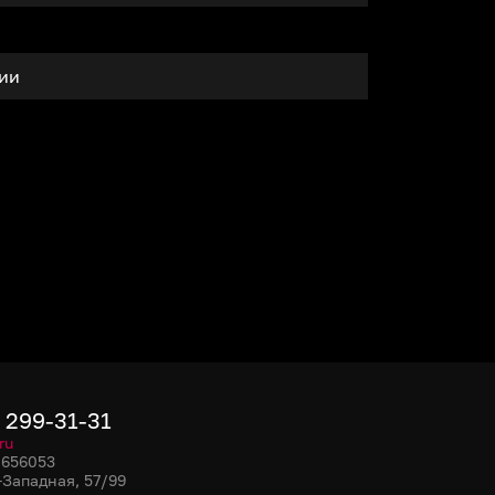
тии
) 299-31-31
ru
, 656053
-Западная, 57/99