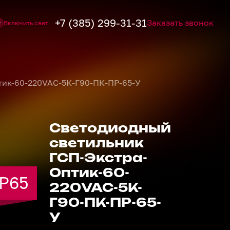
+7 (385) 299-31-31
Заказать звонок
Включить свет
тик-60-220VAC-5К-Г90-ПК-ПР-65-У
Светодиодный
светильник
ГСП-Экстра-
Оптик-60-
IP65
IP65
IP65
IP65
IP65
220VAC-5К-
Г90-ПК-ПР-65-
У