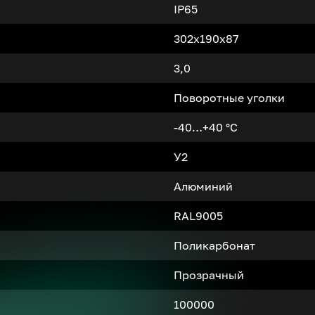
IP65
302x190x87
3,0
Поворотные уголки
-40…+40 °С
У2
Алюминий
RAL9005
Поликарбонат
Прозрачный
100000