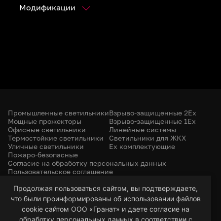
Модификации
Промышленные светильники
Взрыво-защищенные 2Ex
Мощные прожекторы
Взрыво-защищенные 1Ex
Офисные светильники
Линейные системы
Термостойкие светильники
Светильники для ЖКХ
Уличные светильники
Ex комплектующие
Пожаро-безопасные
Согласие на обработку персональных данных
Пользовательское соглашение
Политика конфиденциальности
+7 (385) 299-31-31
Продолжая пользоваться сайтом, вы подтверждаете,
что были проинформированы об использовании файлов
led-22@bk.ru
г. Барнаул, 656053
cookie сайтом ООО «Гранат» и даете согласие на
ул. Северо-Западная, 57/99
обработку персональных данных в соответствии с