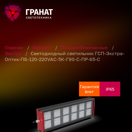
Главная
/
Каталог
/
Пожаробезопасные
/
Экстра
/
Светодиодный светильник ГСП-Экстра-
Оптик-ПБ-120-220VAC-5К-Г90-С-ПР-65-С
Гарантия
Гарантия
Гарантия
Гарантия
Гарантия
IP65
IP65
IP65
IP65
IP65
лет
лет
лет
лет
лет
5
5
5
5
5