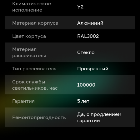
Климатическое
У2
исполнение
Материал корпуса
Алюминий
Цвет корпуса
RAL3002
Материал
Стекло
рассеивателя
Тип рассеивателя
Прозрачный
Срок службы
100000
светильников, час
Гарантия
5 лет
Да, с продлением
Ремонтопригодность
гарантии