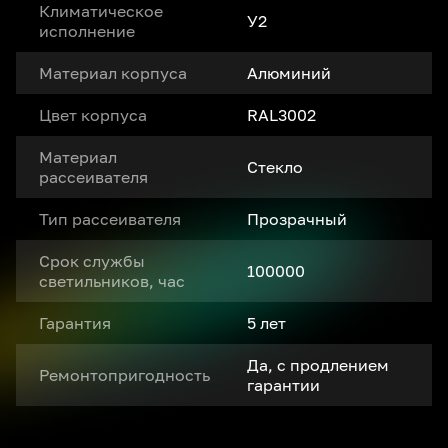
Климатическое
У2
исполнение
Материал корпуса
Алюминий
Цвет корпуса
RAL3002
Материал
Стекло
рассеивателя
Тип рассеивателя
Прозрачный
Срок службы
100000
светильников, час
Гарантия
5 лет
Да, с продлением
Ремонтопригодность
гарантии