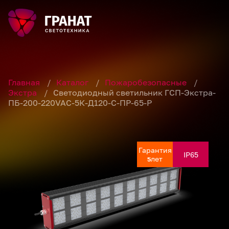
Главная
/
Каталог
/
Пожаробезопасные
/
Экстра
/
Светодиодный светильник ГСП-Экстра-
ПБ-200-220VAC-5К-Д120-С-ПР-65-Р
Гарантия
Гарантия
Гарантия
Гарантия
Гарантия
IP65
IP65
IP65
IP65
IP65
лет
лет
лет
лет
лет
5
5
5
5
5