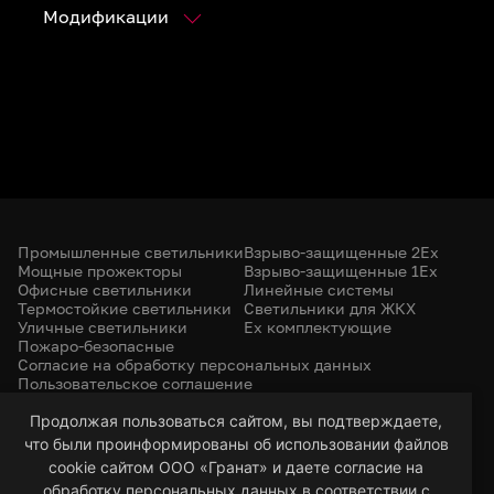
Модификации
Промышленные светильники
Взрыво-защищенные 2Ex
Мощные прожекторы
Взрыво-защищенные 1Ex
Офисные светильники
Линейные системы
Термостойкие светильники
Светильники для ЖКХ
Уличные светильники
Ex комплектующие
Пожаро-безопасные
Согласие на обработку персональных данных
Пользовательское соглашение
Политика конфиденциальности
+7 (385) 299-31-31
Продолжая пользоваться сайтом, вы подтверждаете,
что были проинформированы об использовании файлов
led-22@bk.ru
г. Барнаул, 656053
cookie сайтом ООО «Гранат» и даете согласие на
ул. Северо-Западная, 57/99
обработку персональных данных в соответствии с