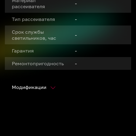
Материал
-
рассеивателя
Тип рассеивателя
-
Срок службы
-
светильников, час
Гарантия
-
Ремонтопригодность
-
Модификации