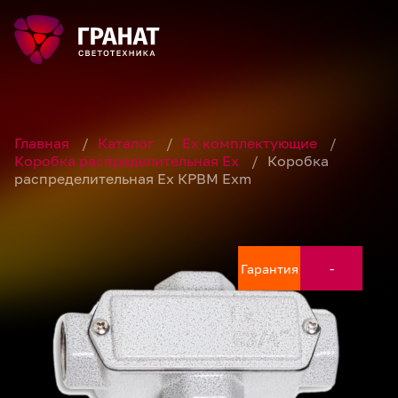
Главная
/
Каталог
/
Ex комплектующие
/
Коробка распределительная Ех
/
Коробка
распределительная Ех КРВМ Exm
Гарантия
Гарантия
Гарантия
Гарантия
Гарантия
Гарантия
Гарантия
-
-
-
-
-
-
-