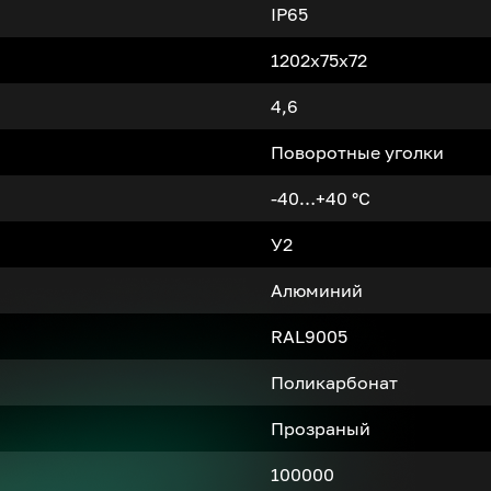
IP65
1202x75x72
4,6
Поворотные уголки
-40…+40 °С
У2
Алюминий
RAL9005
Поликарбонат
Прозраный
100000