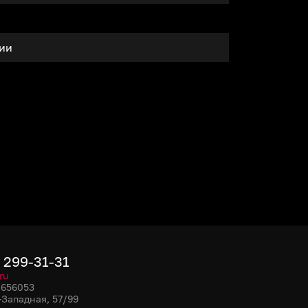
тии
) 299-31-31
ru
, 656053
-Западная, 57/99