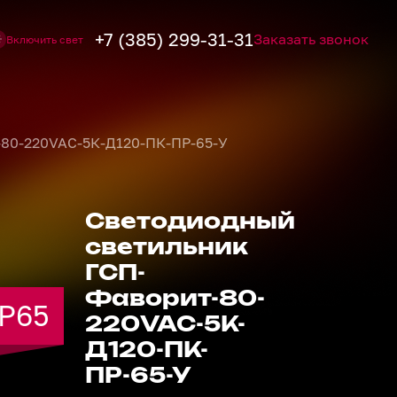
+7 (385) 299-31-31
Заказать звонок
Включить свет
-80-220VAC-5К-Д120-ПК-ПР-65-У
Светодиодный
светильник
ГСП-
Фаворит-80-
IP65
IP65
IP65
IP65
IP65
220VAC-5К-
Д120-ПК-
ПР-65-У