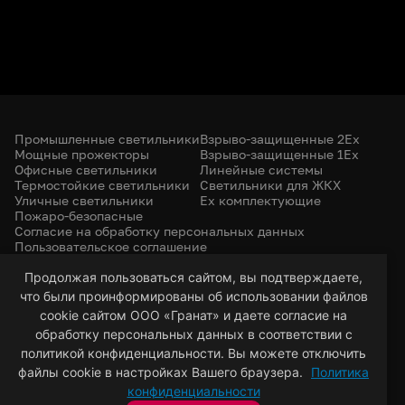
Промышленные светильники
Взрыво-защищенные 2Ex
Мощные прожекторы
Взрыво-защищенные 1Ex
Офисные светильники
Линейные системы
Термостойкие светильники
Светильники для ЖКХ
Уличные светильники
Ex комплектующие
Пожаро-безопасные
Согласие на обработку персональных данных
Пользовательское соглашение
Политика конфиденциальности
+7 (385) 299-31-31
Продолжая пользоваться сайтом, вы подтверждаете,
что были проинформированы об использовании файлов
led-22@bk.ru
г. Барнаул, 656053
cookie сайтом ООО «Гранат» и даете согласие на
ул. Северо-Западная, 57/99
обработку персональных данных в соответствии с
политикой конфиденциальности. Вы можете отключить
файлы cookie в настройках Вашего браузера.
Политика
© 2026 Гранат — светотехническая компания
конфиденциальности