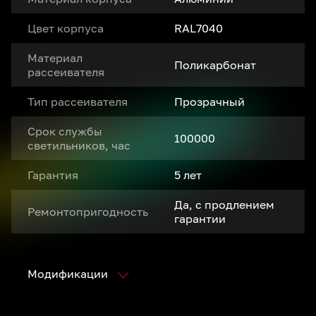
Цвет корпуса
RAL7040
Материал
Поликарбонат
рассеивателя
Тип рассеивателя
Прозрачный
Срок службы
100000
светильников, час
Гарантия
5 лет
Да, с продлением
Ремонтопригодность
гарантии
Модификации