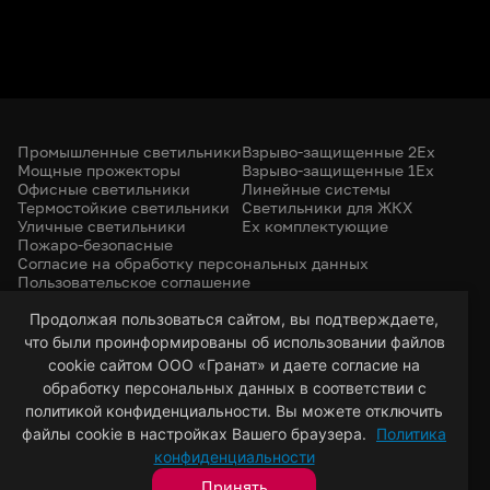
Промышленные светильники
Взрыво-защищенные 2Ex
Мощные прожекторы
Взрыво-защищенные 1Ex
Офисные светильники
Линейные системы
Термостойкие светильники
Светильники для ЖКХ
Уличные светильники
Ex комплектующие
Пожаро-безопасные
Согласие на обработку персональных данных
Пользовательское соглашение
Политика конфиденциальности
Продолжая пользоваться сайтом, вы подтверждаете,
+7 (385) 299-31-31
что были проинформированы об использовании файлов
led-22@bk.ru
г. Барнаул, 656053
cookie сайтом ООО «Гранат» и даете согласие на
ул. Северо-Западная, 57/99
обработку персональных данных в соответствии с
политикой конфиденциальности. Вы можете отключить
файлы cookie в настройках Вашего браузера.
Политика
© 2026 Гранат — светотехническая компания
конфиденциальности
Разработка сайта
VT Digital
Принять