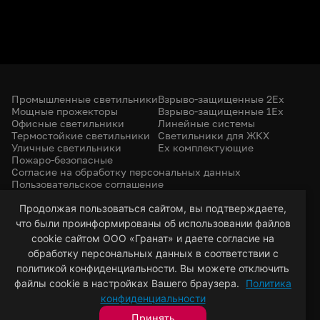
Промышленные светильники
Взрыво-защищенные 2Ex
Мощные прожекторы
Взрыво-защищенные 1Ex
Офисные светильники
Линейные системы
Термостойкие светильники
Светильники для ЖКХ
Уличные светильники
Ex комплектующие
Пожаро-безопасные
Согласие на обработку персональных данных
Пользовательское соглашение
Политика конфиденциальности
Продолжая пользоваться сайтом, вы подтверждаете,
+7 (385) 299-31-31
что были проинформированы об использовании файлов
led-22@bk.ru
г. Барнаул, 656053
cookie сайтом ООО «Гранат» и даете согласие на
ул. Северо-Западная, 57/99
обработку персональных данных в соответствии с
политикой конфиденциальности. Вы можете отключить
файлы cookie в настройках Вашего браузера.
Политика
© 2026 Гранат — светотехническая компания
конфиденциальности
Разработка сайта
VT Digital
Принять