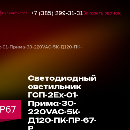
+7 (385) 299-31-31
Заказать звонок
Включить свет
х-01-Прима-30-220VAC-5К-Д120-ПК-
Светодиодный
светильник
ГСП-2Ех-01-
Прима-30-
IP67
IP67
IP67
IP67
IP67
220VAC-5К-
Д120-ПК-ПР-67-
Р