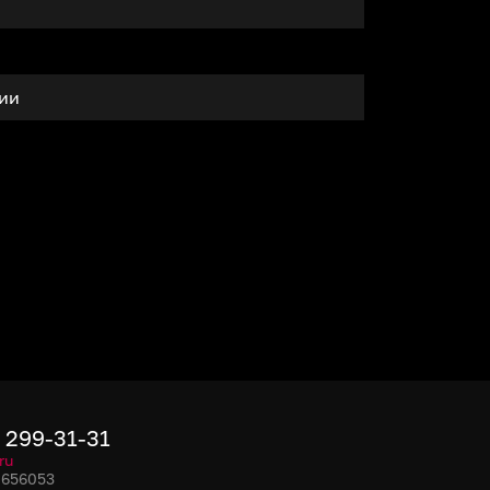
тии
) 299-31-31
ru
, 656053