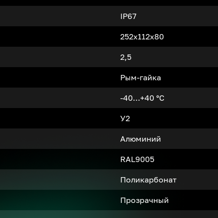
IP67
252x112x80
2,5
Рым-гайка
-40…+40 °С
У2
Алюминий
RAL9005
Поликарбонат
Прозрачный