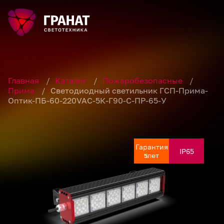
Главная
/
Каталог
/
Пожаробезопасные
/
Прима
/
Светодиодный светильник ГСП-Прима-
Оптик-ПБ-60-220VAC-5К-Г90-С-ПР-65-У
Гарантия
Гарантия
Гарантия
Гарантия
IP65
IP65
IP65
IP65
лет
лет
лет
лет
5
5
5
5