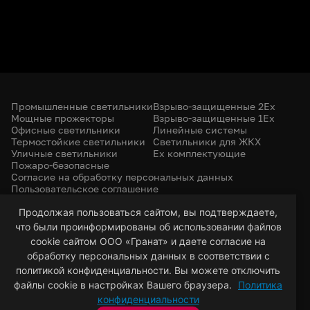
Промышленные светильники
Взрыво-защищенные 2Ex
Мощные прожекторы
Взрыво-защищенные 1Ex
Офисные светильники
Линейные системы
Термостойкие светильники
Светильники для ЖКХ
Уличные светильники
Ex комплектующие
Пожаро-безопасные
Согласие на обработку персональных данных
Пользовательское соглашение
Политика конфиденциальности
+7 (385) 299-31-31
Продолжая пользоваться сайтом, вы подтверждаете,
что были проинформированы об использовании файлов
led-22@bk.ru
г. Барнаул, 656053
cookie сайтом ООО «Гранат» и даете согласие на
ул. Северо-Западная, 57/99
обработку персональных данных в соответствии с
политикой конфиденциальности. Вы можете отключить
файлы cookie в настройках Вашего браузера.
Политика
© 2026 Гранат — светотехническая компания
конфиденциальности