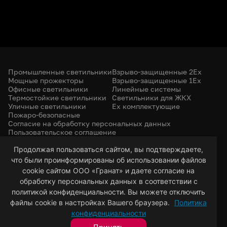
Промышленные светильники
Взрыво-защищенные 2Ex
Мощные прожекторы
Взрыво-защищенные 1Ex
Офисные светильники
Линейные системы
Термостойкие светильники
Светильники для ЖКХ
Уличные светильники
Ex комплектующие
Пожаро-безопасные
Согласие на обработку персональных данных
Пользовательское соглашение
Политика конфиденциальности
+7 (385) 299-31-31
Продолжая пользоваться сайтом, вы подтверждаете,
что были проинформированы об использовании файлов
led-22@bk.ru
г. Барнаул, 656053
cookie сайтом ООО «Гранат» и даете согласие на
ул. Северо-Западная, 57/99
обработку персональных данных в соответствии с
политикой конфиденциальности. Вы можете отключить
файлы cookie в настройках Вашего браузера.
Политика
© 2026 Гранат — светотехническая компания
конфиденциальности
Разработка сайта
VT Digital
Принять