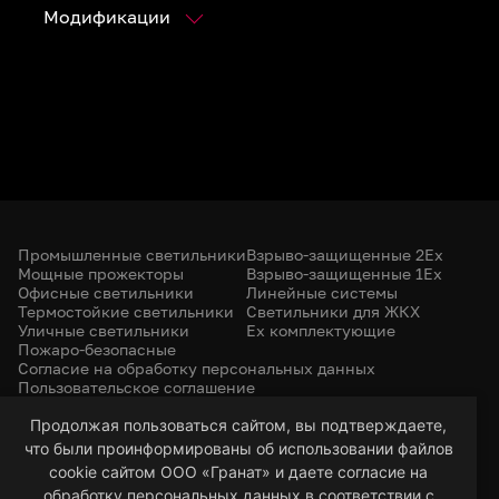
Модификации
Промышленные светильники
Взрыво-защищенные 2Ex
Мощные прожекторы
Взрыво-защищенные 1Ex
Офисные светильники
Линейные системы
Термостойкие светильники
Светильники для ЖКХ
Уличные светильники
Ex комплектующие
Пожаро-безопасные
Согласие на обработку персональных данных
Пользовательское соглашение
Политика конфиденциальности
+7 (385) 299-31-31
Продолжая пользоваться сайтом, вы подтверждаете,
что были проинформированы об использовании файлов
led-22@bk.ru
г. Барнаул, 656053
cookie сайтом ООО «Гранат» и даете согласие на
ул. Северо-Западная, 57/99
обработку персональных данных в соответствии с