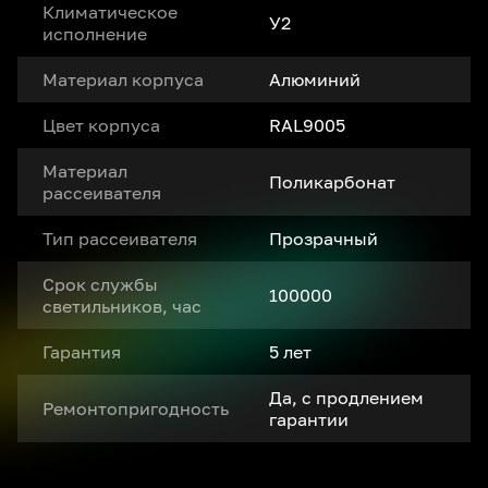
Климатическое
У2
исполнение
Материал корпуса
Алюминий
Цвет корпуса
RAL9005
Материал
Поликарбонат
рассеивателя
Тип рассеивателя
Прозрачный
Срок службы
100000
светильников, час
Гарантия
5 лет
Да, с продлением
Ремонтопригодность
гарантии