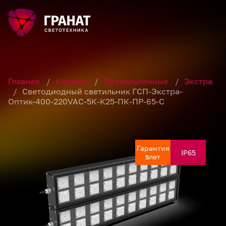
Главная
/
Каталог
/
Промышленные
/
Экстра
/
Светодиодный светильник ГСП-Экстра-
Оптик-400-220VAC-5К-К25-ПК-ПР-65-С
Гарантия
Гарантия
Гарантия
Гарантия
Гарантия
IP65
IP65
IP65
IP65
IP65
лет
лет
лет
лет
лет
5
5
5
5
5