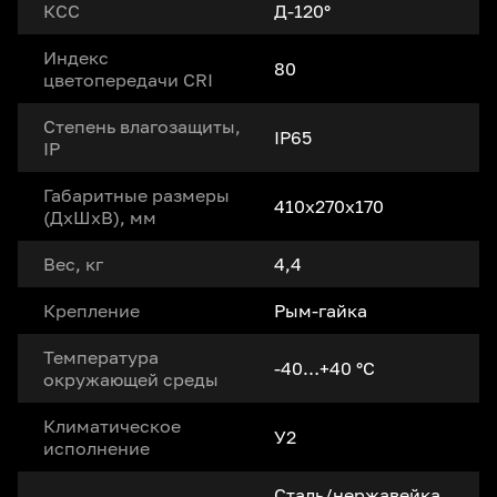
КСС
Д-120°
Индекс
80
цветопередачи CRI
Степень влагозащиты,
IP65
IP
Габаритные размеры
410х270х170
(ДxШxВ), мм
Вес, кг
4,4
Крепление
Рым-гайка
Температура
-40…+40 °С
окружающей среды
Климатическое
У2
исполнение
Сталь/нержавейка