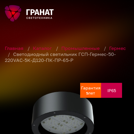
Главная
/
Каталог
/
Промышленные
/
Гермес
/
Светодиодный светильник ГСП-Гермес-50-
220VAC-5К-Д120-ПК-ПР-65-Р
Гарантия
Гарантия
Гарантия
IP65
IP65
IP65
лет
лет
лет
5
5
5