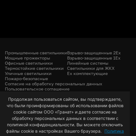
Промышленные светильники
Взрыво-защищенные 2Ex
Мощные прожекторы
Взрыво-защищенные 1Ex
Офисные светильники
Линейные системы
Термостойкие светильники
Светильники для ЖКХ
Уличные светильники
Ex комплектующие
Пожаро-безопасные
Согласие на обработку персональных данных
Пользовательское соглашение
Политика конфиденциальности
+7 (385) 299-31-31
Продолжая пользоваться сайтом, вы подтверждаете,
что были проинформированы об использовании файлов
led-22@bk.ru
г. Барнаул, 656053
cookie сайтом ООО «Гранат» и даете согласие на
ул. Северо-Западная, 57/99
обработку персональных данных в соответствии с
политикой конфиденциальности. Вы можете отключить
файлы cookie в настройках Вашего браузера.
Политика
© 2026 Гранат — светотехническая компания