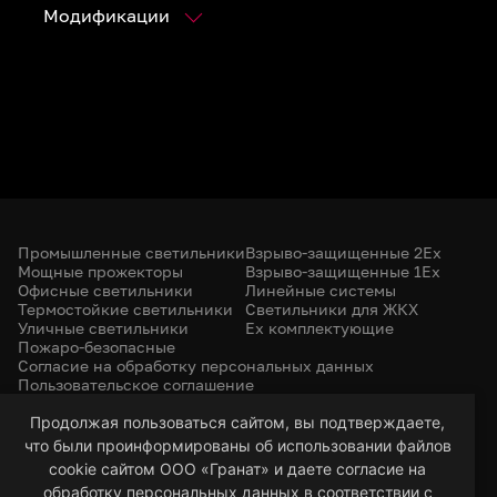
Модификации
Промышленные светильники
Взрыво-защищенные 2Ex
Мощные прожекторы
Взрыво-защищенные 1Ex
Офисные светильники
Линейные системы
Термостойкие светильники
Светильники для ЖКХ
Уличные светильники
Ex комплектующие
Пожаро-безопасные
Согласие на обработку персональных данных
Пользовательское соглашение
Политика конфиденциальности
Продолжая пользоваться сайтом, вы подтверждаете,
+7 (385) 299-31-31
что были проинформированы об использовании файлов
led-22@bk.ru
г. Барнаул, 656053
cookie сайтом ООО «Гранат» и даете согласие на
ул. Северо-Западная, 57/99
обработку персональных данных в соответствии с