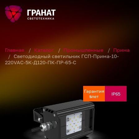
Главная
/
Каталог
/
Промышленные
/
Прима
/
Светодиодный светильник ГСП-Прима-10-
220VAC-5К-Д120-ПК-ПР-65-С
Гарантия
Гарантия
Гарантия
Гарантия
Гарантия
IP65
IP65
IP65
IP65
IP65
лет
лет
лет
лет
лет
5
5
5
5
5