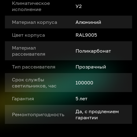
Климатическое
У2
исполнение
Материал корпуса
Алюминий
Цвет корпуса
RAL9005
Материал
Поликарбонат
рассеивателя
Тип рассеивателя
Прозрачный
Срок службы
100000
светильников, час
Гарантия
5 лет
Да, с продлением
Ремонтопригодность
гарантии