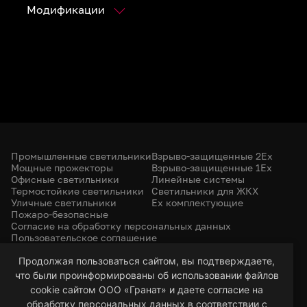
Модификации
Промышленные светильники
Взрыво-защищенные 2Ex
Мощные прожекторы
Взрыво-защищенные 1Ex
Офисные светильники
Линейные системы
Термостойкие светильники
Светильники для ЖКХ
Уличные светильники
Ex комплектующие
Пожаро-безопасные
Согласие на обработку персональных данных
Пользовательское соглашение
Политика конфиденциальности
+7 (385) 299-31-31
Продолжая пользоваться сайтом, вы подтверждаете,
что были проинформированы об использовании файлов
led-22@bk.ru
г. Барнаул, 656053
cookie сайтом ООО «Гранат» и даете согласие на
ул. Северо-Западная, 57/99
обработку персональных данных в соответствии с