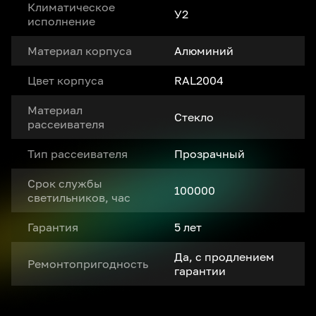
Климатическое
У2
исполнение
Материал корпуса
Алюминий
Цвет корпуса
RAL2004
Материал
Стекло
рассеивателя
Тип рассеивателя
Прозрачный
Срок службы
100000
светильников, час
Гарантия
5 лет
Да, с продлением
Ремонтопригодность
гарантии