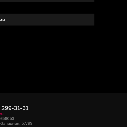
тии
) 299-31-31
ru
, 656053
-Западная, 57/99