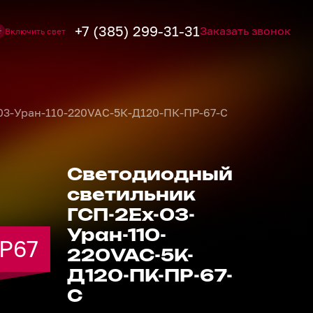
+7 (385) 299-31-31
Заказать звонок
Включить свет
03-Уран-110-220VAC-5К-Д120-ПК-ПР-67-С
Светодиодный
светильник
ГСП-2Ех-03-
Уран-110-
IP67
IP67
IP67
IP67
IP67
IP67
IP67
IP67
220VAC-5К-
Д120-ПК-ПР-67-
С