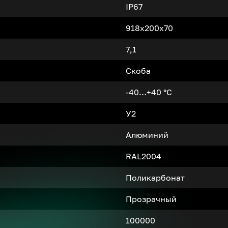
IP67
918х200х70
7,1
Скоба
-40…+40 °С
У2
Алюминий
RAL2004
Поликарбонат
Прозрачный
100000