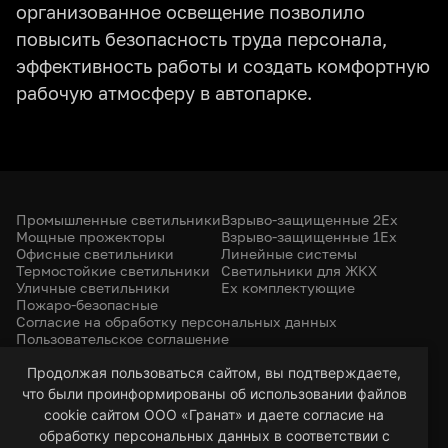
организованное освещение позволило
повысить безопасность труда персонала,
эффективность работы и создать комфортную
рабочую атмосферу в автопарке.
Промышленные светильники
Взрыво-защищенные 2Ex
Мощные прожекторы
Взрыво-защищенные 1Ex
Офисные светильники
Линейные системы
Термостойкие светильники
Светильники для ЖКХ
Уличные светильники
Ex комплектующие
Пожаро-безопасные
Согласие на обработку персональных данных
Пользовательское соглашение
Политика конфиденциальности
+7 (385) 299-31-31
Продолжая пользоваться сайтом, вы подтверждаете,
что были проинформированы об использовании файлов
led-22@bk.ru
г. Барнаул, 656053
cookie сайтом ООО «Гранат» и даете согласие на
ул. Северо-Западная, 57/99
обработку персональных данных в соответствии с