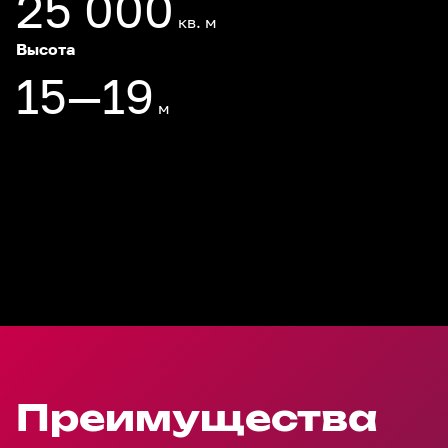
25 000
кв. м
Высота
15—19
м
Преимущества