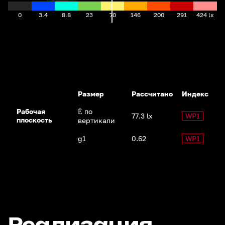
0
3.4
8.8
23
70
146
200
291
424 lx
Размер
Рассчитано
Индекс
Рабочая
Ē по
77.3 lx
WP1
плоскость
вертикали
g1
0.62
WP1