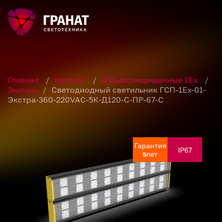
Главная
/
Каталог
/
Взрывозащищенные 1Ex
/
Экстра
/
Светодиодный светильник ГСП-1Ех-01-
Экстра-360-220VAC-5К-Д120-С-ПР-67-С
Гарантия
Гарантия
Гарантия
Гарантия
Гарантия
IP67
IP67
IP67
IP67
IP67
лет
лет
лет
лет
лет
5
5
5
5
5