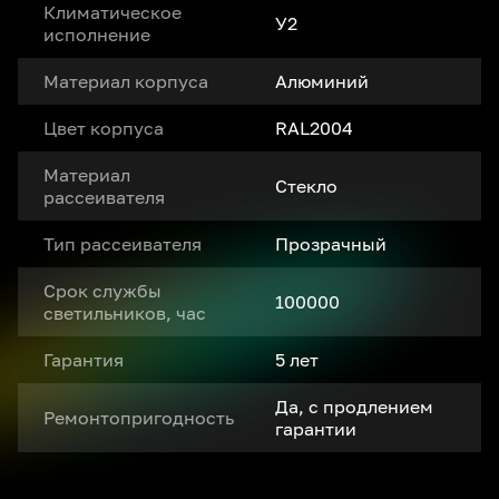
Климатическое
У2
исполнение
Материал корпуса
Алюминий
Цвет корпуса
RAL2004
Материал
Стекло
рассеивателя
Тип рассеивателя
Прозрачный
Срок службы
100000
светильников, час
Гарантия
5 лет
Да, с продлением
Ремонтопригодность
гарантии