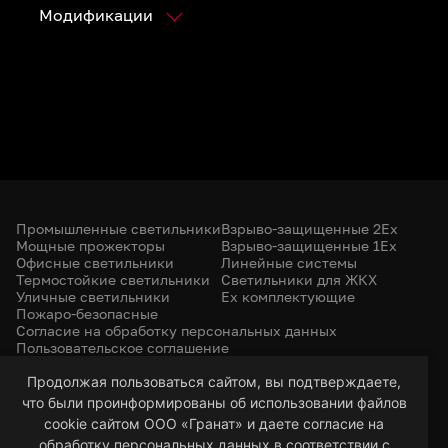
Модификации
Промышленные светильники
Взрыво-защищенные 2Ex
Мощные прожекторы
Взрыво-защищенные 1Ex
Офисные светильники
Линейные системы
Термостойкие светильники
Светильники для ЖКХ
Уличные светильники
Ex комплектующие
Пожаро-безопасные
Согласие на обработку персональных данных
Пользовательское соглашение
Политика конфиденциальности
+7 (385) 299-31-31
Продолжая пользоваться сайтом, вы подтверждаете,
что были проинформированы об использовании файлов
led-22@bk.ru
г. Барнаул, 656053
cookie сайтом ООО «Гранат» и даете согласие на
ул. Северо-Западная, 57/99
обработку персональных данных в соответствии с