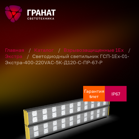
Главная
/
Каталог
/
Взрывозащищенные 1Ex
/
Экстра
/
Светодиодный светильник ГСП-1Ех-01-
Экстра-400-220VAC-5К-Д120-С-ПР-67-Р
Гарантия
Гарантия
Гарантия
Гарантия
Гарантия
IP67
IP67
IP67
IP67
IP67
лет
лет
лет
лет
лет
5
5
5
5
5