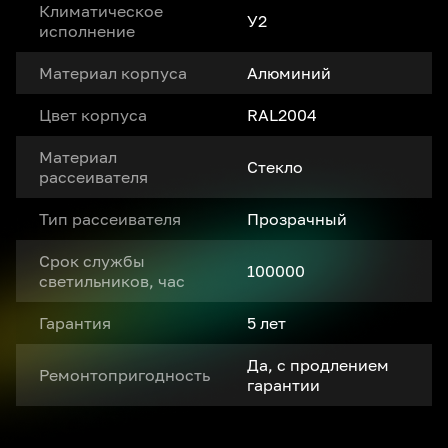
Климатическое
У2
исполнение
Материал корпуса
Алюминий
Цвет корпуса
RAL2004
Материал
Стекло
рассеивателя
Тип рассеивателя
Прозрачный
Срок службы
100000
светильников, час
Гарантия
5 лет
Да, с продлением
Ремонтопригодность
гарантии