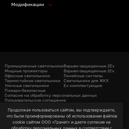
Модификации
Промышленные светильники
Взрыво-защищенные 2Ex
Мощные прожекторы
Взрыво-защищенные 1Ex
Офисные светильники
Линейные системы
Термостойкие светильники
Светильники для ЖКХ
Уличные светильники
Ex комплектующие
Пожаро-безопасные
Согласие на обработку персональных данных
Пользовательское соглашение
Политика конфиденциальности
+7 (385) 299-31-31
Продолжая пользоваться сайтом, вы подтверждаете,
что были проинформированы об использовании файлов
led-22@bk.ru
г. Барнаул, 656053
cookie сайтом ООО «Гранат» и даете согласие на
ул. Северо-Западная, 57/99
обработку персональных данных в соответствии с