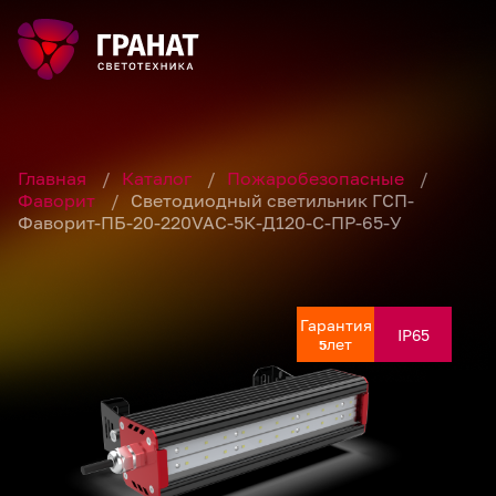
Главная
/
Каталог
/
Пожаробезопасные
/
Фаворит
/
Светодиодный светильник ГСП-
Фаворит-ПБ-20-220VAC-5К-Д120-С-ПР-65-У
Гарантия
Гарантия
Гарантия
Гарантия
Гарантия
IP65
IP65
IP65
IP65
IP65
лет
лет
лет
лет
лет
5
5
5
5
5