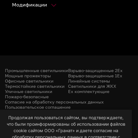
Модификации
Промышленные светильники
Взрыво-защищенные 2Ex
Мощные прожекторы
Взрыво-защищенные 1Ex
Офисные светильники
Линейные системы
Термостойкие светильники
Светильники для ЖКХ
Уличные светильники
Ex комплектующие
Пожаро-безопасные
Согласие на обработку персональных данных
Пользовательское соглашение
Политика конфиденциальности
+7 (385) 299-31-31
Продолжая пользоваться сайтом, вы подтверждаете,
что были проинформированы об использовании файлов
led-22@bk.ru
г. Барнаул, 656053
cookie сайтом ООО «Гранат» и даете согласие на
ул. Северо-Западная, 57/99
обработку персональных данных в соответствии с