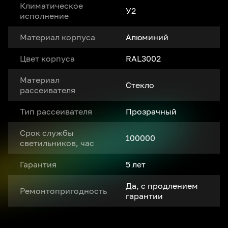
Климатическое
У2
исполнение
Материал корпуса
Алюминий
Цвет корпуса
RAL3002
Материал
Стекло
рассеивателя
Тип рассеивателя
Прозрачный
Срок службы
100000
светильников, час
Гарантия
5 лет
Да, с продлением
Ремонтопригодность
гарантии