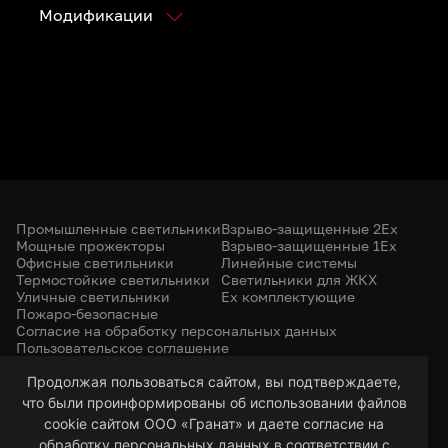
Модификации
Промышленные светильники
Взрыво-защищенные 2Ex
Мощные прожекторы
Взрыво-защищенные 1Ex
Офисные светильники
Линейные системы
Термостойкие светильники
Светильники для ЖКХ
Уличные светильники
Ex комплектующие
Пожаро-безопасные
Согласие на обработку персональных данных
Пользовательское соглашение
Политика конфиденциальности
+7 (385) 299-31-31
Продолжая пользоваться сайтом, вы подтверждаете,
что были проинформированы об использовании файлов
led-22@bk.ru
г. Барнаул, 656053
cookie сайтом ООО «Гранат» и даете согласие на
ул. Северо-Западная, 57/99
обработку персональных данных в соответствии с