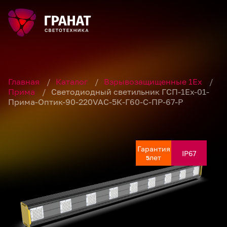
Главная
/
Каталог
/
Взрывозащищенные 1Ex
/
Прима
/
Светодиодный светильник ГСП-1Ех-01-
Прима-Оптик-90-220VAC-5К-Г60-С-ПР-67-Р
Гарантия
Гарантия
Гарантия
Гарантия
Гарантия
IP67
IP67
IP67
IP67
IP67
лет
лет
лет
лет
лет
5
5
5
5
5