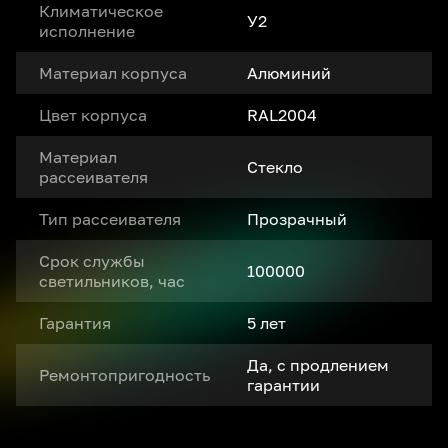
Климатическое
У2
исполнение
Материал корпуса
Алюминий
Цвет корпуса
RAL2004
Материал
Стекло
рассеивателя
Тип рассеивателя
Прозрачный
Срок службы
100000
светильников, час
Гарантия
5 лет
Да, с продлением
Ремонтопригодность
гарантии