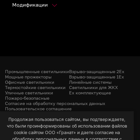
Модификации
Промышленные светильники
Взрыво-защищенные 2Ex
Мощные прожекторы
Взрыво-защищенные 1Ex
Офисные светильники
Линейные системы
Термостойкие светильники
Светильники для ЖКХ
Уличные светильники
Ex комплектующие
Пожаро-безопасные
Согласие на обработку персональных данных
Пользовательское соглашение
Политика конфиденциальности
+7 (385) 299-31-31
Продолжая пользоваться сайтом, вы подтверждаете,
что были проинформированы об использовании файлов
led-22@bk.ru
г. Барнаул, 656053
cookie сайтом ООО «Гранат» и даете согласие на
ул. Северо-Западная, 57/99
обработку персональных данных в соответствии с