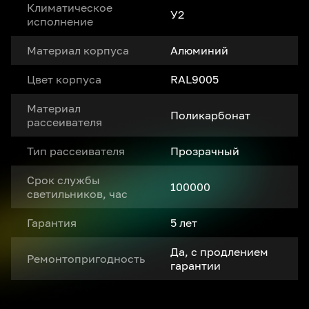
Климатическое
У2
исполнение
Материал корпуса
Алюминий
Цвет корпуса
RAL9005
Материал
Поликарбонат
рассеивателя
Тип рассеивателя
Прозрачный
Срок службы
100000
светильников, час
Гарантия
5 лет
Да, с продлением
Ремонтопригодность
гарантии