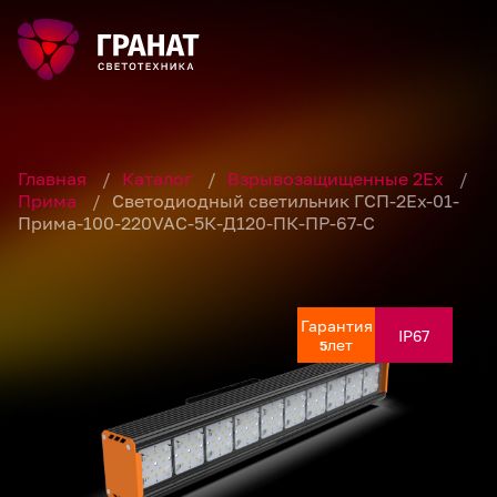
Главная
/
Каталог
/
Взрывозащищенные 2Ex
/
Прима
/
Светодиодный светильник ГСП-2Ех-01-
Прима-100-220VAC-5К-Д120-ПК-ПР-67-С
Гарантия
Гарантия
Гарантия
Гарантия
Гарантия
IP67
IP67
IP67
IP67
IP67
лет
лет
лет
лет
лет
5
5
5
5
5