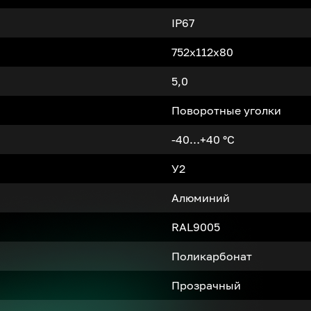
IP67
752x112x80
5,0
Поворотные уголки
-40…+40 °С
У2
Алюминий
RAL9005
Поликарбонат
Прозрачный