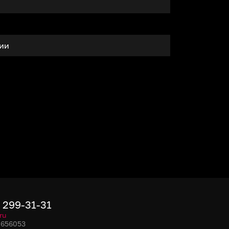
тии
) 299-31-31
ru
, 656053