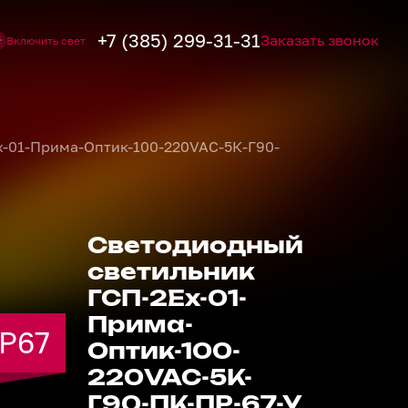
+7 (385) 299-31-31
Заказать звонок
Включить свет
-01-Прима-Оптик-100-220VAC-5К-Г90-
Светодиодный
светильник
ГСП-2Ех-01-
Прима-
IP67
IP67
IP67
IP67
IP67
Оптик-100-
220VAC-5К-
Г90-ПК-ПР-67-У