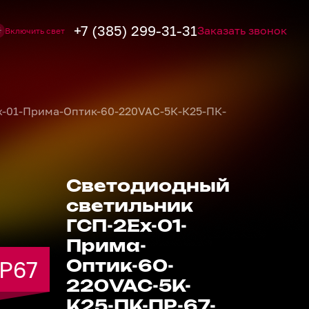
+7 (385) 299-31-31
Заказать звонок
Включить свет
х-01-Прима-Оптик-60-220VAC-5К-К25-ПК-
Светодиодный
светильник
ГСП-2Ех-01-
Прима-
IP67
IP67
IP67
IP67
IP67
Оптик-60-
220VAC-5К-
К25-ПК-ПР-67-