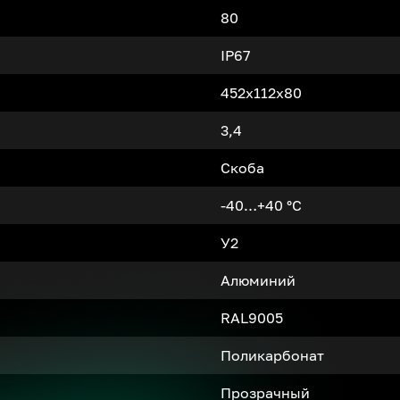
80
IP67
452x112x80
3,4
Скоба
-40…+40 °С
У2
Алюминий
RAL9005
Поликарбонат
Прозрачный