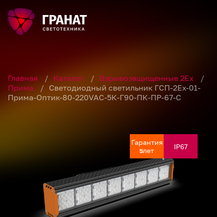
Главная
/
Каталог
/
Взрывозащищенные 2Ex
/
Прима
/
Светодиодный светильник ГСП-2Ех-01-
Прима-Оптик-80-220VAC-5К-Г90-ПК-ПР-67-С
Гарантия
Гарантия
Гарантия
Гарантия
Гарантия
IP67
IP67
IP67
IP67
IP67
лет
лет
лет
лет
лет
5
5
5
5
5