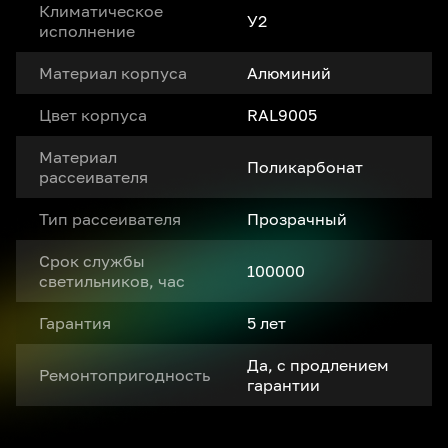
Климатическое
У2
исполнение
Материал корпуса
Алюминий
Цвет корпуса
RAL9005
Материал
Поликарбонат
рассеивателя
Тип рассеивателя
Прозрачный
Срок службы
100000
светильников, час
Гарантия
5 лет
Да, с продлением
Ремонтопригодность
гарантии