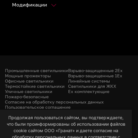
Модификации
Промышленные светильники
Взрыво-защищенные 2Ex
Мощные прожекторы
Взрыво-защищенные 1Ex
Офисные светильники
Линейные системы
Термостойкие светильники
Светильники для ЖКХ
Уличные светильники
Ex комплектующие
Пожаро-безопасные
Согласие на обработку персональных данных
Пользовательское соглашение
Политика конфиденциальности
+7 (385) 299-31-31
Продолжая пользоваться сайтом, вы подтверждаете,
что были проинформированы об использовании файлов
led-22@bk.ru
г. Барнаул, 656053
cookie сайтом ООО «Гранат» и даете согласие на
ул. Северо-Западная, 57/99
обработку персональных данных в соответствии с