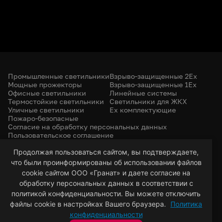
Промышленные светильники
Взрыво-защищенные 2Ex
Мощные прожекторы
Взрыво-защищенные 1Ex
Офисные светильники
Линейные системы
Термостойкие светильники
Светильники для ЖКХ
Уличные светильники
Ex комплектующие
Пожаро-безопасные
Согласие на обработку персональных данных
Пользовательское соглашение
Политика конфиденциальности
+7 (385) 299-31-31
Продолжая пользоваться сайтом, вы подтверждаете,
что были проинформированы об использовании файлов
led-22@bk.ru
г. Барнаул, 656053
cookie сайтом ООО «Гранат» и даете согласие на
ул. Северо-Западная, 57/99
обработку персональных данных в соответствии с
политикой конфиденциальности. Вы можете отключить
файлы cookie в настройках Вашего браузера.
Политика
© 2026 Гранат — светотехническая компания
конфиденциальности