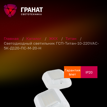
Главная
/
Каталог
/
ЖКХ
/
Титан
/
Светодиодный светильник ГСП-Титан-10-220VAC-
5К-Д120-ПС-М-20-Н
Гарантия
Гарантия
Гарантия
IP20
IP20
IP20
лет
лет
лет
5
5
5