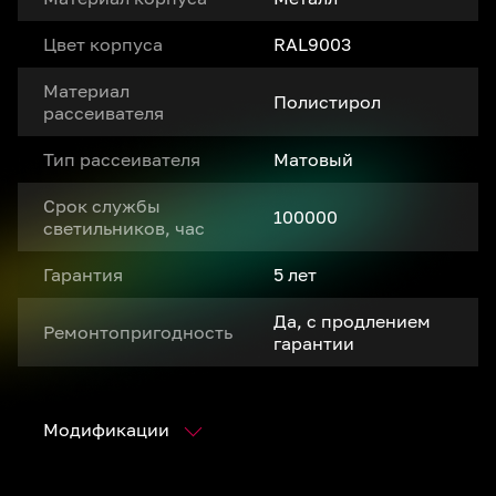
Цвет корпуса
RAL9003
Материал
Полистирол
рассеивателя
Тип рассеивателя
Матовый
Срок службы
100000
светильников, час
Гарантия
5 лет
Да, с продлением
Ремонтопригодность
гарантии
Модификации